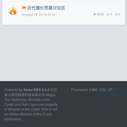
近代廉价思路讨论区
mmpp278
2018-9-10
3635
0
0
Powered by
北京
Processed:
, SQL:
/
京ICP
Xiuno BBS
4.0.4
1.541
17
烽火明光网络科技有限公司 Magic:
备17070921号-1
The Gathering, Wizards of the
Coast, and their logos are property
of Wizards of the Coast. This is not
an official Wizards of the Coast
publication.