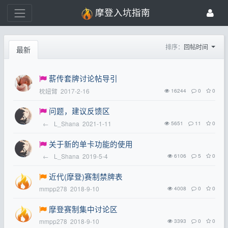
摩登入坑指南
排序：
回帖时间
最新
薪传套牌讨论帖导引
枕妞臂
2017-2-16
16244
0
0
问题，建议反馈区
←
L_Shana
2021-1-11
5651
11
0
关于新的单卡功能的使用
←
L_Shana
2019-5-4
6106
5
0
近代(摩登)赛制禁牌表
mmpp278
2018-9-10
4008
0
0
摩登赛制集中讨论区
mmpp278
2018-9-10
3393
0
0