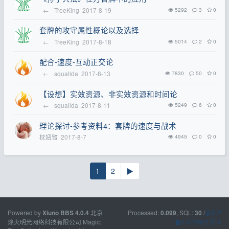
←
TreeKing
2017-8-19
5292
3
0
套牌的攻守属性概论以及选择
←
TreeKing
2017-8-18
5014
2
0
配合-速度-互动正交论
←
squallda
2017-8-13
7830
50
0
【设想】实效资源、非实效资源和时间论
←
squallda
2017-8-11
5249
6
0
理论探讨-参考资料4：套牌的速度与战术
枕妞臂
2017-8-7
4945
0
0
1
2
▶
Powered by
北京
Processed:
, SQL:
/
京ICP
Xiuno BBS
4.0.4
0.099
30
烽火明光网络科技有限公司 Magic:
备17070921号-1