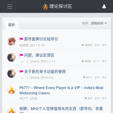
理论探讨区
排序：
回帖时间
最新
薪传套牌讨论帖导引
枕妞臂
2017-2-16
16252
0
0
问题，建议反馈区
←
L_Shana
2021-1-11
5656
11
0
关于新的单卡功能的使用
←
L_Shana
2019-5-4
6111
5
0
Pk777 – Where Every Player Is a VIP – India's Most
Welcoming Casino
Pk777
2月前
223
0
0
例牌，MH2个人觉得值得水的东西（薪传向、非重