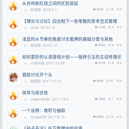
从共鸣和红烧之间的区别说起
←
枕妞臂
2018-2-1
6092
16
0
【理论与讨论】回合制下一些零散的思考范式整理
←
zanki
2018-1-8
4795
4
0
浅显的从节奏的角度讨论套牌的基础分类与其他
←
枕妞臂
2018-1-3
6023
9
0
如何更好的认清游戏计划——抛砖引玉的主动性理论
←
小钱叫兽
2017-12-29
4756
8
0
我给讨论开个头
←
枕妞臂
2017-12-12
8066
37
0
快攻与组合技
←
ohgami8284
2017-12-4
4593
1
0
一个设想：堆积与抽取
←
mmpp278
2017-9-10
5808
13
0
《孙子兵法》在万智牌中的应用