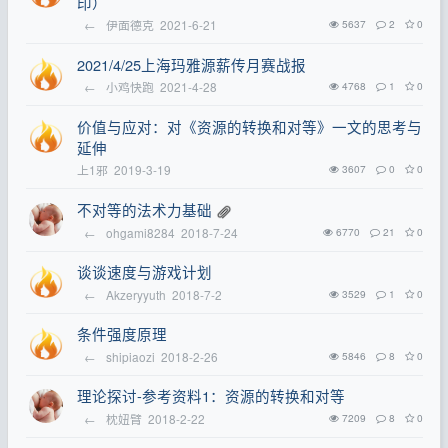
印）
←
伊面德克
2021-6-21
5637
2
0
2021/4/25上海玛雅源薪传月赛战报
←
小鸡快跑
2021-4-28
4768
1
0
价值与应对：对《资源的转换和对等》一文的思考与
延伸
上1邪
2019-3-19
3607
0
0
不对等的法术力基础
←
ohgami8284
2018-7-24
6770
21
0
谈谈速度与游戏计划
←
Akzeryyuth
2018-7-2
3529
1
0
条件强度原理
←
shipiaozi
2018-2-26
5846
8
0
理论探讨-参考资料1：资源的转换和对等
←
枕妞臂
2018-2-22
7209
8
0