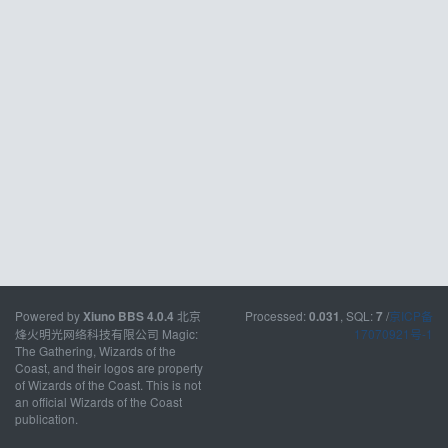
Powered by
北京
Processed:
, SQL:
/
京ICP备
Xiuno BBS
4.0.4
0.031
7
烽火明光网络科技有限公司 Magic:
17070921号-1
The Gathering, Wizards of the
Coast, and their logos are property
of Wizards of the Coast. This is not
an official Wizards of the Coast
publication.