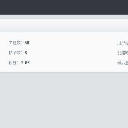
主题数：
36
用户
帖子数：
6
创建
积分：
2196
最后