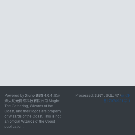
Powered by
北京
Processed:
, SQL:
/
京ICP
Xiuno BBS
4.0.4
3.971
47
烽火明光网络科技有限公司 Magic:
备17070921号-1
The Gathering, Wizards of the
Coast, and their logos are property
of Wizards of the Coast. This is not
an official Wizards of the Coast
publication.