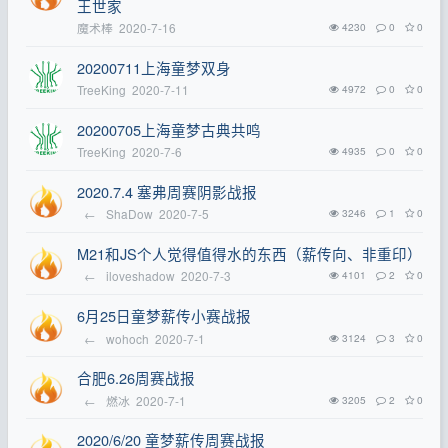
王世家
魔术棒
2020-7-16
4230
0
0
20200711上海童梦双身
TreeKing
2020-7-11
4972
0
0
20200705上海童梦古典共鸣
TreeKing
2020-7-6
4935
0
0
2020.7.4 塞弗周赛阴影战报
←
ShaDow
2020-7-5
3246
1
0
M21和JS个人觉得值得水的东西（薪传向、非重印）
←
iloveshadow
2020-7-3
4101
2
0
6月25日童梦薪传小赛战报
←
wohoch
2020-7-1
3124
3
0
合肥6.26周赛战报
←
燃冰
2020-7-1
3205
2
0
2020/6/20 童梦薪传周赛战报