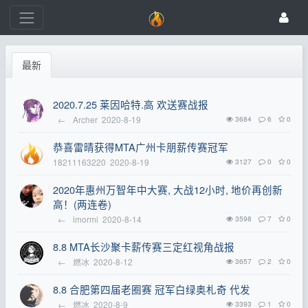
最新
2020.7.25 莱因哈特.高 欢送赛战报
←
Archer
2020-8-19
3684
6
0
恭喜雷晴获得MTA广州卡朋薪传赛冠军
18211163220
2020-8-19
3127
0
0
2020年惠州万智年中大赛, 大战12小时, 地价再创新
高！(两连卷)
←
imormi
2020-8-14
3598
7
0
8.8 MTA长沙聚卡薪传赛三定红视角战报
←
燃冰
2020-8-12
3657
2
0
8.8 合肥第四届老圈赛 冠军白绿奥札奇 代发
←
燃冰
2020-8-9
3393
1
0