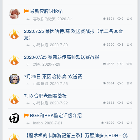
最新套牌讨论帖
←
喜欢你的微笑
2020-8-1
8391
9
0
2020.7.25 莱因哈特.高 欢送赛战报（第二名80雪
龙）
←
小鸡快跑
2020-7-30
3590
3
0
2020/07/25 赛弗薪传高师欢送赛战报
←
燃冰
2020-7-29
3555
3
0
7月25日 莱因哈特.高 欢送赛
←
小鸡快跑
2020-7-26
3634
6
0
7.18 合肥老圈赛战报
←
小鸡快跑
2020-7-22
3853
5
0
BGS和PSA鉴定评级介绍
←
leabo
2020-7-21
46029
5
1
【魔术棒的卡牌游记第三季】万智牌多人EDH---鸽